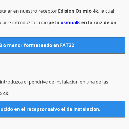
stalar en nuestro receptor
Edision Os mio 4k
, la cual
 pc e introduzca la
carpeta
osmio4k
en la raiz de un
GB o menor formateado en FAT32
introduzca el pendrive de instalacion en una de las
o 4k
.
ucido en el receptor salvo el de instalacion.