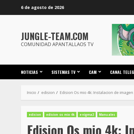
Saltar
6 de agosto de 2026
al
contenido
JUNGLE-TEAM.COM
COMUNIDAD APANTALLAOS TV
NOTICIAS
SISTEMAS TV
CAM
CANAL TELE
Inicio
edision
Edision Os mio 4k: Instalacion de imagen
edision
edision os mio 4k
enigma2
Manuales
Edision Os mio 4k: I