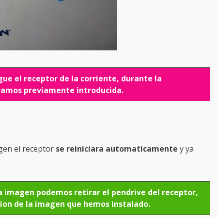
ue el receptor de la corriente, durante la
eramos previamente introducida.
agen el receptor
se reiniciara automaticamente
y ya
la imagen podemos retirar el pendrive del receptor,
cion de la imagen que hemos instalado.