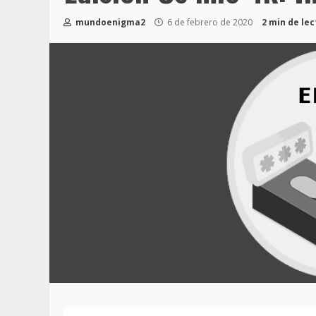
mundoenigma2
6 de febrero de 2020
2 min de le