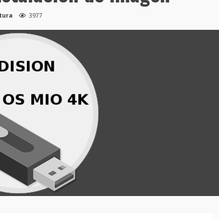
ctura
3977