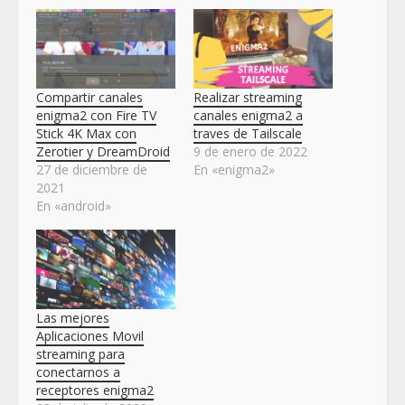
Compartir canales
Realizar streaming
enigma2 con Fire TV
canales enigma2 a
Stick 4K Max con
traves de Tailscale
Zerotier y DreamDroid
9 de enero de 2022
27 de diciembre de
En «enigma2»
2021
En «android»
Las mejores
Aplicaciones Movil
streaming para
conectarnos a
receptores enigma2