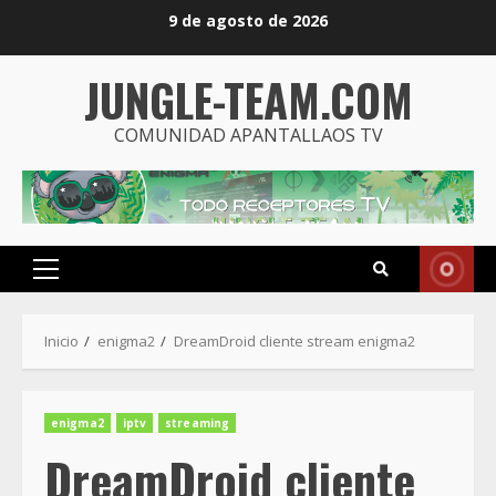
Saltar
9 de agosto de 2026
al
contenido
JUNGLE-TEAM.COM
COMUNIDAD APANTALLAOS TV
Menú
principal
Inicio
enigma2
DreamDroid cliente stream enigma2
enigma2
iptv
streaming
DreamDroid cliente