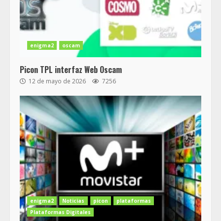
enigma2
oscam
Picon TPL interfaz Web Oscam
12 de mayo de 2026
7256
enigma2
Noticias
picon
plataformas
Plataformas Digitales