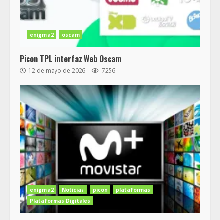
enigma2
oscam
Picon TPL interfaz Web Oscam
12 de mayo de 2026
7256
enigma2
Noticias
picon
plataformas
Plataformas Digitales