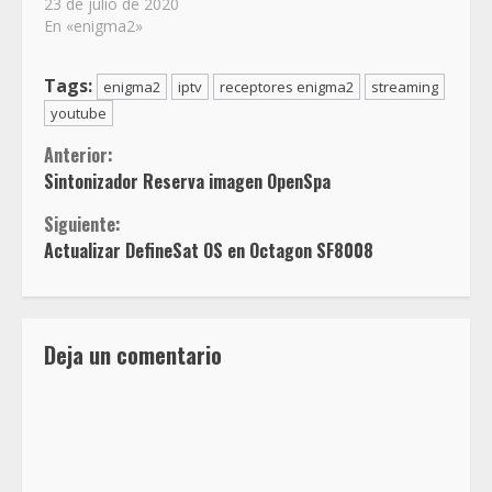
23 de julio de 2020
En «enigma2»
Tags:
enigma2
iptv
receptores enigma2
streaming
youtube
Sigue
Anterior:
Sintonizador Reserva imagen OpenSpa
leyendo
Siguiente:
Actualizar DefineSat OS en Octagon SF8008
Deja un comentario