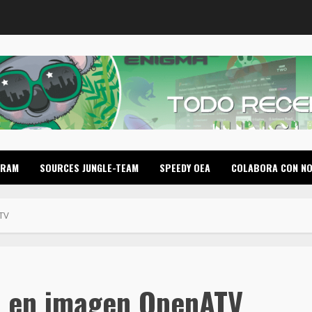
GRAM
SOURCES JUNGLE-TEAM
SPEEDY OEA
COLABORA CON N
TV
p en imagen OpenATV