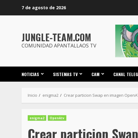
Saltar
7 de agosto de 2026
al
contenido
JUNGLE-TEAM.COM
COMUNIDAD APANTALLAOS TV
NOTICIAS
SISTEMAS TV
CAM
CANAL TELE
Inicio
enigma2
Crear particion Swap en imagen OpenA
enigma2
OpenAtv
Crear particion Swa