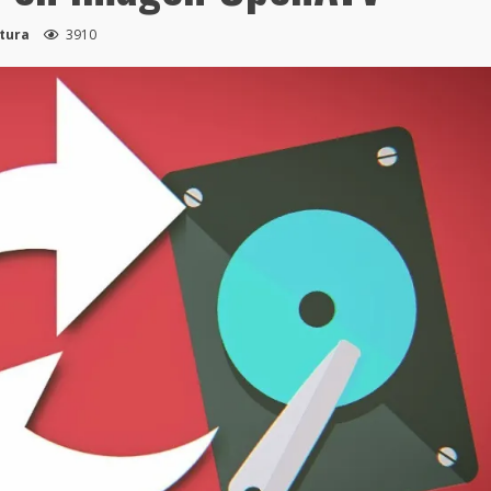
ctura
3910