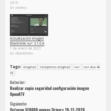
2019
En «redes»
Actualización imagen
BlackHole vu+ 3.1.0.A
1 de enero de 2021
En «blackhole»
Tags:
enigma2
receptores enigma2
vu+
vu+ duo 4k
SE
Sigue
Anterior:
Realizar copia seguridad configuración imagen
leyendo
OpenATV
Siguiente:
Octagon SF8008 nuevos Drivers 19-12-2020