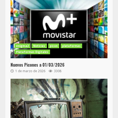
enigma2
Noticias
picon
plataformas
Plataformas Digitales
Nuevos Picones a 01/03/2026
1 de marzo de 2026
3308