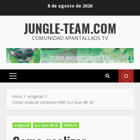
Saltar
8 de agosto de 2026
al
contenido
JUNGLE-TEAM.COM
COMUNIDAD APANTALLAOS TV
Menú
principal
Inicio
enigma2
Como realizar conexión Wifi Vu+ Duo 4K SE
enigma2
vu+ duo 4K SE
VUPLUS