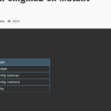
ura
3604