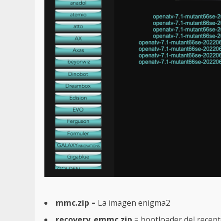
mmc.zip
= La imagen enigma2
recovery_emmc.zip
= bootloader del recep