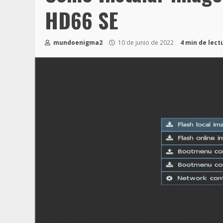
HD66 SE
mundoenigma2
10 de junio de 2022
4 min de lect