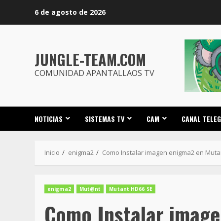
Saltar
6 de agosto de 2026
al
contenido
JUNGLE-TEAM.COM
COMUNIDAD APANTALLAOS TV
NOTICIAS
SISTEMAS TV
CAM
CANAL TELE
Inicio
enigma2
Como Instalar imagen enigma2 en Muta
enigma2
Mut@nt
Mutant HD66 SE
Como Instalar imag