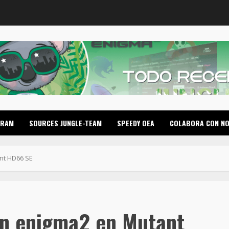
GRAM
SOURCES JUNGLE-TEAM
SPEEDY OEA
COLABORA CON N
nt HD66 SE
en enigma2 en Mutant