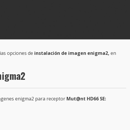
ias opciones de
instalación de imagen enigma2,
en
enigma2
magenes enigma2 para receptor
Mut@nt HD66 SE: