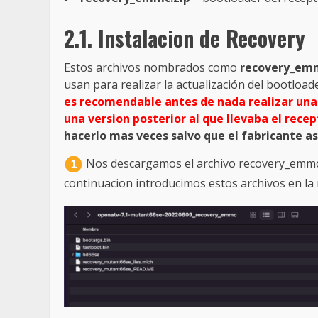
2.1. Instalacion de Recovery
Estos archivos nombrados como
recovery_emm
usan para realizar la actualización del bootloade
es recomendable antes de nada realizar una 
una version posterior al que llevaba el recep
hacerlo mas veces salvo que el fabricante as
Nos descargamos el archivo recovery_emmc.
continuacion introducimos estos archivos en la 