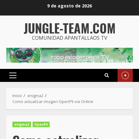
Saltar
9 de agosto de 2026
al
contenido
JUNGLE-TEAM.COM
COMUNIDAD APANTALLAOS TV
Menú
principal
Inicio
enigma2
Como actualizar imagen OpenPli via Online
enigma2
OpenPli