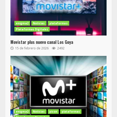
enigma2
Noticias
plataformas
Plataformas Digitales
Movistar plus nuevo canal Los Goya
15 de febrero de 2026
2492
enigma2
Noticias
picon
plataformas