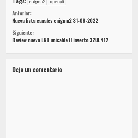
Tags:
enigma2
openpli
Sigue
Anterior:
Nueva lista canales enigma2 31-08-2022
leyendo
Siguiente:
Review nuevo LNB unicable II inverto 32UL412
Deja un comentario