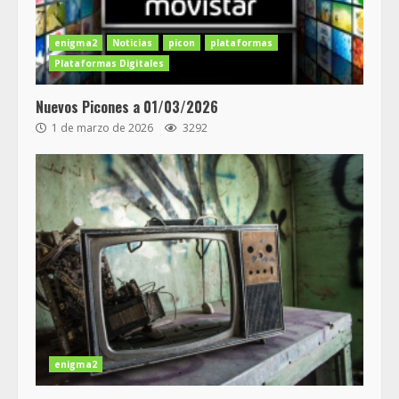
enigma2
Noticias
picon
plataformas
Plataformas Digitales
Nuevos Picones a 01/03/2026
1 de marzo de 2026
3292
enigma2