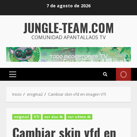
Saltar
7 de agosto de 2026
al
contenido
JUNGLE-TEAM.COM
COMUNIDAD APANTALLAOS TV
Menú
principal
Inicio
enigma2
Cambiar skin vfd en imagen VTI
enigma2
VTI
vu+ duo 4k
vu+ ultimo 4k
Cambiar skin vfd en