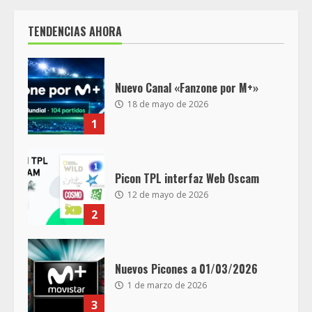
TENDENCIAS AHORA
Nuevo Canal «Fanzone por M+»
18 de mayo de 2026
1
Picon TPL interfaz Web Oscam
12 de mayo de 2026
2
Nuevos Picones a 01/03/2026
1 de marzo de 2026
3