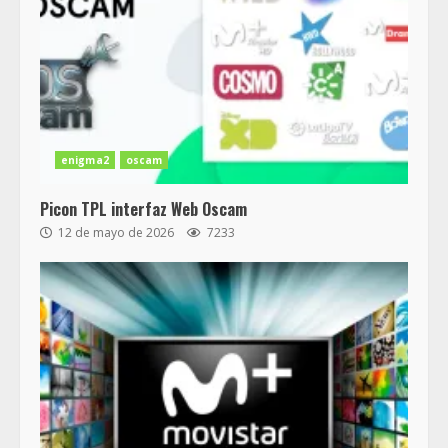
enigma2
oscam
Picon TPL interfaz Web Oscam
12 de mayo de 2026
7233