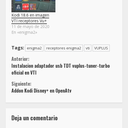
Kodi 18.6 en imagen
VTI receptores Vu+
11 de mayo de 2020
En «enigma2»
Tags:
enigma2
receptores enigma2
vti
VUPLUS
Sigue
Anterior:
Instalacion adaptador usb TDT vuplus-tuner-turbo
leyendo
oficial en VTI
Siguiente:
Addon Kodi Disney+ en OpenAtv
Deja un comentario