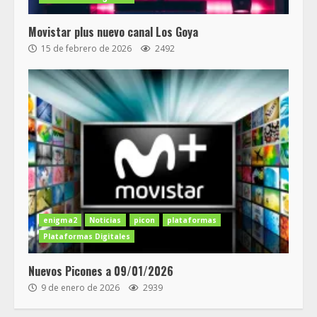
Movistar plus nuevo canal Los Goya
15 de febrero de 2026
2492
enigma2
Noticias
picon
plataformas
Plataformas Digitales
Nuevos Picones a 09/01/2026
9 de enero de 2026
2939