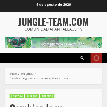
Saltar
9 de agosto de 2026
al
contenido
JUNGLE-TEAM.COM
COMUNIDAD APANTALLAOS TV
Menú
principal
Inicio
enigma2
Cambiar logo arranque receptores hisilicon
enigma2
octagon
zgemma