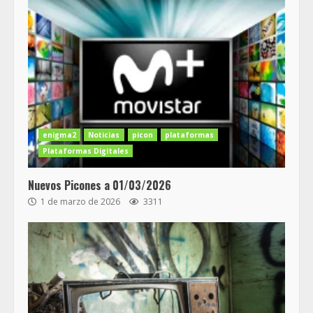
enigma2
Noticias
picon
plataformas
Plataformas Digitales
Nuevos Picones a 01/03/2026
1 de marzo de 2026
3311