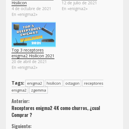
Hisilicon
12 de julio de 2021
4 de octubre de 2021
En «enigma2»
En «enigma2»
Top 3 receptores
enigma2 Hisilicon 2021
20 de abril de 2021
En «enigma2»
Tags:
enigma2
hisilicon
octagon
receptores
enigma2
zgemma
Sigue
Anterior:
Receptores enigma2 4K como churros, ¿cual
leyendo
Comprar ?
Siguiente: