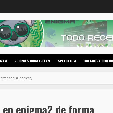
GRAM
SOURCES JUNGLE-TEAM
SPEEDY OEA
COLABORA CON N
orma facil (Obsoleto)
e en enigma2 de forma