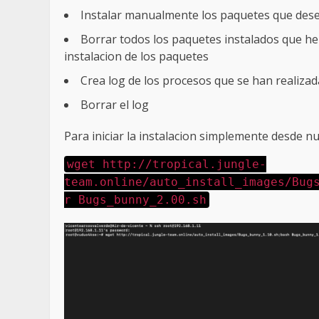
Instalar manualmente los paquetes que des
Borrar todos los paquetes instalados que hem
instalacion de los paquetes
Crea log de los procesos que se han realizad
Borrar el log
Para iniciar la instalacion simplemente desde n
wget http://tropical.jungle-
team.online/auto_install_images/Bug
r Bugs_bunny_2.00.sh