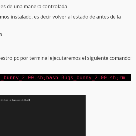
ees de una manera controlada
os instalado, es decir volver al estado de antes de la
a
uestro pc por terminal ejecutaremos el siguiente comando:
s_bunny_2.00.sh;bash Bugs_bunny_2.00.sh;rm -