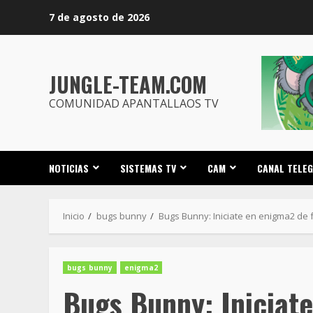
Saltar
7 de agosto de 2026
al
contenido
JUNGLE-TEAM.COM
COMUNIDAD APANTALLAOS TV
NOTICIAS
SISTEMAS TV
CAM
CANAL TELE
Inicio
bugs bunny
Bugs Bunny: Iniciate en enigma2 de f
bugs bunny
enigma2
Bugs Bunny: Iniciat