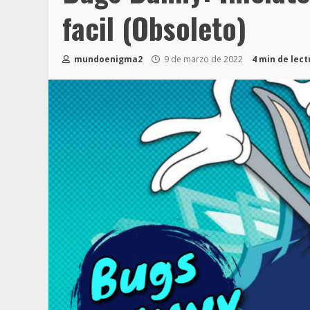
facil (Obsoleto)
mundoenigma2
9 de marzo de 2022
4 min de lect