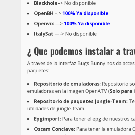
Blackhole
–> No disponible
OpenBH
–.>
100% Ya disponible
Openvix
—>
100% Ya disponible
ItalySat
—-> No disponible
¿ Que podemos instalar a tr
A traves de la interfaz Bugs Bunny nos da acces
paquetes:
Repositorio de emuladoras:
Repositorio sof
emuladoras en la imagen OpenATV (
Solo para
Repositorio de paquetes jungle-Team:
Te 
utilidades de jungle-team.
Epgimport:
Para tener el epg de nuestros ca
Oscam Conclave:
Para tener la emuladora O