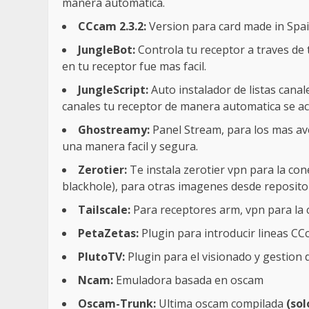
manera automatica.
CCcam 2.3.2:
Version para card made in Spai
JungleBot:
Controla tu receptor a traves de 
en tu receptor fue mas facil.
JungleScript:
Auto instalador de listas canal
canales tu receptor de manera automatica se actu
Ghostreamy:
Panel Stream, para los mas av
una manera facil y segura.
Zerotier:
Te instala zerotier vpn para la cone
blackhole), para otras imagenes desde repositor
Tailscale:
Para receptores arm, vpn para la 
PetaZetas:
Plugin para introducir lineas CC
PlutoTV:
Plugin para el visionado y gestion 
Ncam:
Emuladora basada en oscam
Oscam-Trunk:
Ultima oscam compilada
(so