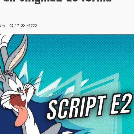
ura
17
41222