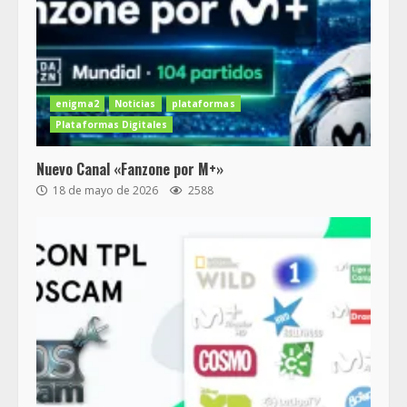
enigma2
Noticias
plataformas
Plataformas Digitales
Nuevo Canal «Fanzone por M+»
18 de mayo de 2026
2588