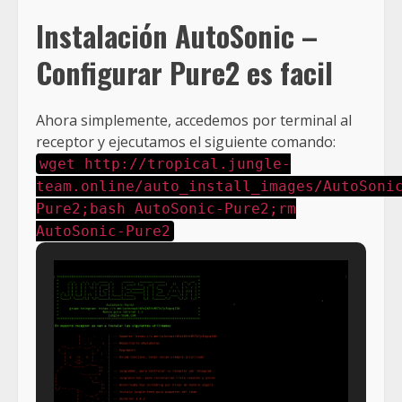
Instalación AutoSonic –
Configurar Pure2 es facil
Ahora simplemente, accedemos por terminal al
receptor y ejecutamos el siguiente comando:
wget http://tropical.jungle-
team.online/auto_install_images/AutoSoni
Pure2;bash AutoSonic-Pure2;rm
AutoSonic-Pure2