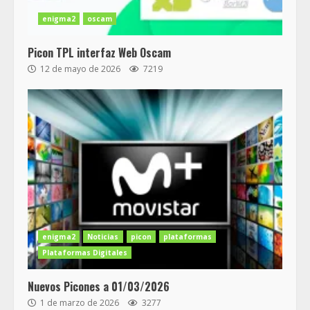
enigma2
oscam
Picon TPL interfaz Web Oscam
12 de mayo de 2026
7219
enigma2
Noticias
picon
plataformas
Plataformas Digitales
Nuevos Picones a 01/03/2026
1 de marzo de 2026
3277