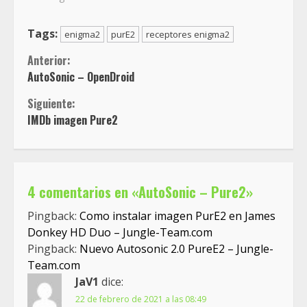
Tags:
enigma2
purE2
receptores enigma2
Sigue
Anterior:
AutoSonic – OpenDroid
leyendo
Siguiente:
IMDb imagen Pure2
4 comentarios en «
AutoSonic – Pure2
»
Pingback:
Como instalar imagen PurE2 en James
Donkey HD Duo – Jungle-Team.com
Pingback:
Nuevo Autosonic 2.0 PureE2 – Jungle-
Team.com
JaV1
dice:
22 de febrero de 2021 a las 08:49