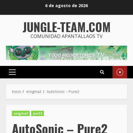
Saltar
6 de agosto de 2026
al
contenido
JUNGLE-TEAM.COM
COMUNIDAD APANTALLAOS TV
Menú
principal
Inicio
enigma2
AutoSonic – Pure2
enigma2
purE2
AutoSonic – Pure2