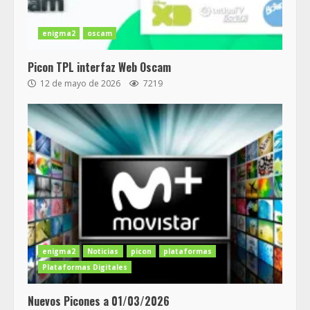
enigma2
oscam
Picon TPL interfaz Web Oscam
12 de mayo de 2026
7219
enigma2
Noticias
picon
plataformas
Plataformas Digitales
Nuevos Picones a 01/03/2026