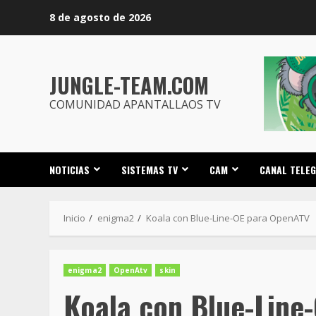
Saltar
8 de agosto de 2026
al
contenido
JUNGLE-TEAM.COM
COMUNIDAD APANTALLAOS TV
NOTICIAS
SISTEMAS TV
CAM
CANAL TELE
Inicio
enigma2
Koala con Blue-Line-OE para OpenATV
enigma2
OpenAtv
skin
Koala con Blue-Line