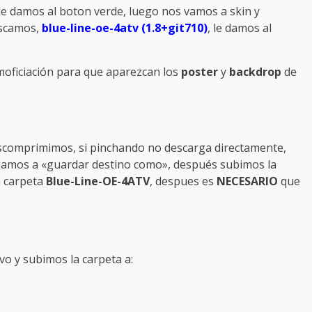
e damos al boton verde, luego nos vamos a skin y
uscamos,
blue-line-oe-4atv (1.8+git710)
, le damos al
moficiación para que aparezcan los
poster
y
backdrop
de
escomprimimos, si pinchando no descarga directamente,
 damos a «guardar destino como», después subimos la
a carpeta
Blue-Line-OE-4ATV
, despues es
NECESARIO
que
o y subimos la carpeta a: