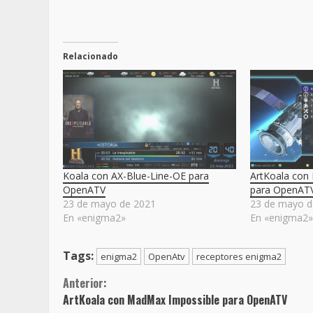
Relacionado
Koala con AX-Blue-Line-OE para
ArtKoala con
OpenATV
para OpenAT
23 de mayo de 2021
23 de mayo d
En «enigma2»
En «enigma2
Tags:
enigma2
OpenAtv
receptores enigma2
Sigue
Anterior:
ArtKoala con MadMax Impossible para OpenATV