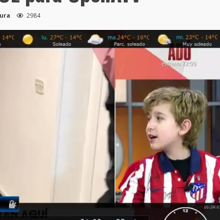
tura
2984