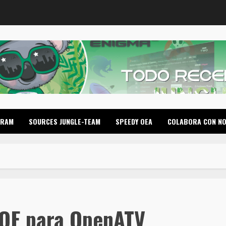
GRAM
SOURCES JUNGLE-TEAM
SPEEDY OEA
COLABORA CON N
-OE para OpenATV