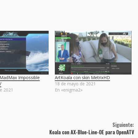
 MadMax Impossible
ArtKoala con skin MetrixHD
V
18 de mayo de 2021
e 2021
En «enigma2»
»
Siguiente:
Koala con AX-Blue-Line-OE para OpenATV