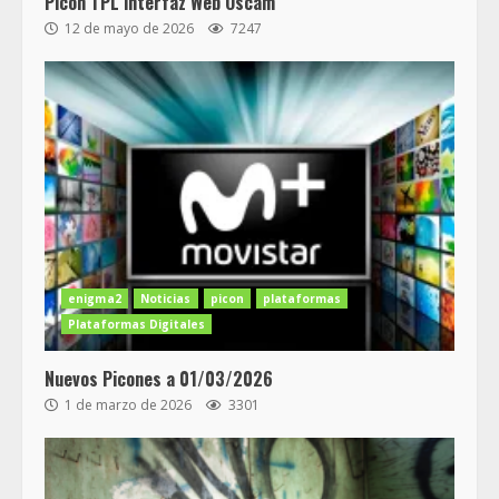
Picon TPL interfaz Web Oscam
12 de mayo de 2026
7247
enigma2
Noticias
picon
plataformas
Plataformas Digitales
Nuevos Picones a 01/03/2026
1 de marzo de 2026
3301