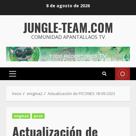
Saltar
8 de agosto de 2026
al
contenido
JUNGLE-TEAM.COM
COMUNIDAD APANTALLAOS TV
Menú
principal
Inicio
enigma2
Actualización de PICONES 18-09-2023
enigma2
picon
Actualización de