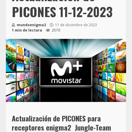
PICONES 11-12-2023
mundoenigma2
11 de diciembre de 2023
1 min de lectura
2570
Actualización de PICONES
para
receptores enigma2
Jungle-Team