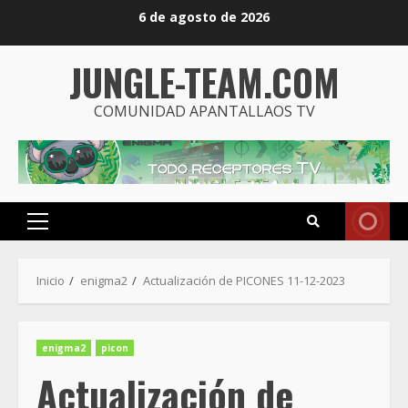
Saltar
6 de agosto de 2026
al
contenido
JUNGLE-TEAM.COM
COMUNIDAD APANTALLAOS TV
Menú
principal
Inicio
enigma2
Actualización de PICONES 11-12-2023
enigma2
picon
Actualización de