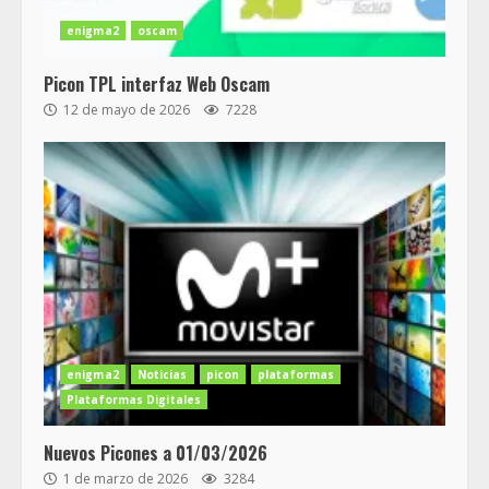
enigma2
oscam
Picon TPL interfaz Web Oscam
12 de mayo de 2026
7228
enigma2
Noticias
picon
plataformas
Plataformas Digitales
Nuevos Picones a 01/03/2026
1 de marzo de 2026
3284