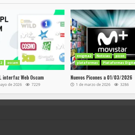
enigma2
Noticias
picon
2
oscam
plataformas
Plataformas Digita
L interfaz Web Oscam
Nuevos Picones a 01/03/2026
mayo de 2026
7229
1 de marzo de 2026
3286