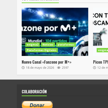
enigma2
Noticias
plataformas
Plataformas Digitales
enigma
Nuevo Canal «Fanzone por M+»
Picon TP
18 de mayo de 2026
2597
12 de 
COLABORACIÓN