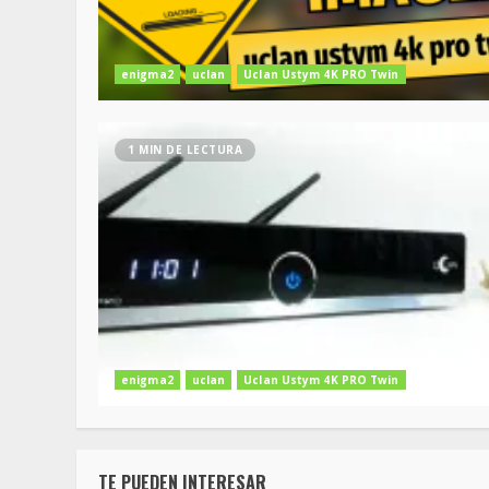
enigma2
uclan
Uclan Ustym 4K PRO Twin
1 MIN DE LECTURA
enigma2
uclan
Uclan Ustym 4K PRO Twin
TE PUEDEN INTERESAR