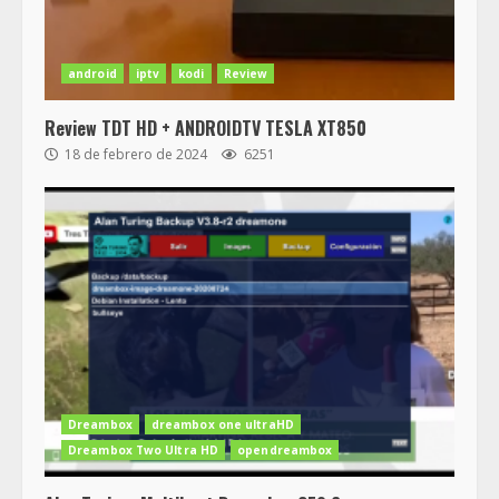
android
iptv
kodi
Review
Review TDT HD + ANDROIDTV TESLA XT850
18 de febrero de 2024
6251
Dreambox
dreambox one ultraHD
Dreambox Two Ultra HD
opendreambox