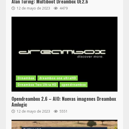
Alan Turing: Multiboot Dreambox OE2.6
12 de mayo de 2023
4479
Dreambox
dreambox one ultraHD
Dreambox Two Ultra HD
opendreambox
Opendreambox 2.6 – AIO: Nuevas imagenes Dreambox
Amlogic
12 de mayo de 2023
5551