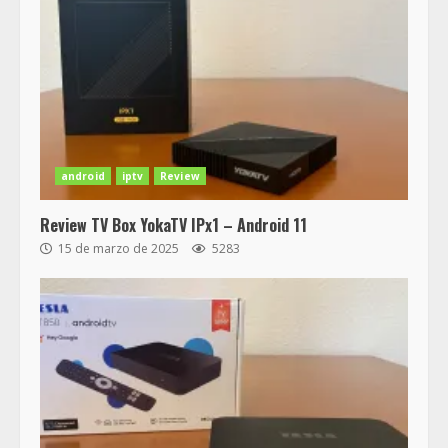
android
iptv
Review
Review TV Box YokaTV IPx1 – Android 11
15 de marzo de 2025
5283