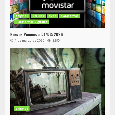
enigma2
Noticias
picon
plataformas
Plataformas Digitales
Nuevos Picones a 01/03/2026
1 de marzo de 2026
3295
enigma2