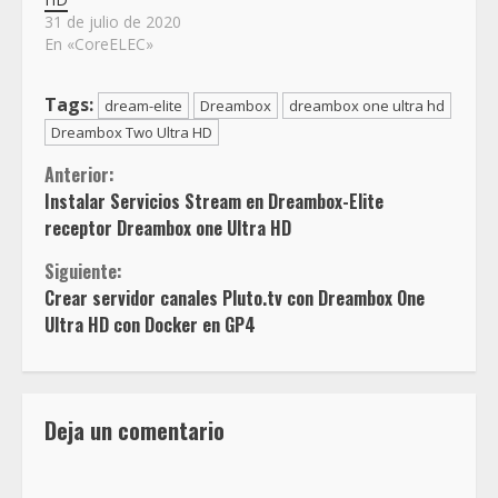
31 de julio de 2020
En «CoreELEC»
Tags:
dream-elite
Dreambox
dreambox one ultra hd
Dreambox Two Ultra HD
Sigue
Anterior:
Instalar Servicios Stream en Dreambox-Elite
leyendo
receptor Dreambox one Ultra HD
Siguiente:
Crear servidor canales Pluto.tv con Dreambox One
Ultra HD con Docker en GP4
Deja un comentario